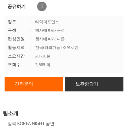
공유하기
장르
|
타악퍼포먼스
구성
|
행사에 따라 구성
편성인원
|
행사에 따라 다름
활동지역
|
전국(해외가능) 소요시간
소요시간
|
20~30분
조회수
|
3,685 회
견적문의
보관함담기
팀소개
방콕 KOREA NIGHT 공연