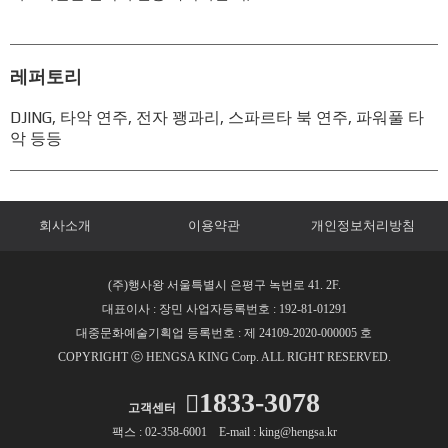
레퍼토리
DJING, 타악 연주, 전자 꽹과리, 스파르타 북 연주, 파워풀 타
악 등등
회사소개
이용약관
개인정보처리방침
(주)행사왕 서울특별시 은평구 녹번로 41. 2F.
대표이사 : 장민 사업자등록번호 : 192-81-01291
대중문화예술기획업 등록번호 : 제 24109-2020-000005 호
COPYRIGHT ⓒ HENGSA KING Corp. ALL RIGHT RESERVED.
1833-3078
고객센터
팩스 : 02-358-6001 E-mail : king@hengsa.kr