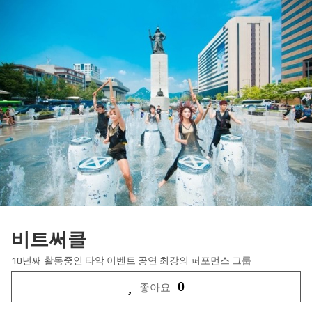
비트써클
10년째 활동중인 타악 이벤트 공연 최강의 퍼포먼스 그룹
0
좋아요