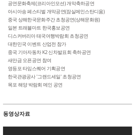
공연문화축제(코리아인모션) 개막축하공연
아시아송 페스티벌 개막공연(잠실메인스탄디움)
중국 상해한국문화주간 초청공연(상해문화원)
일본 트래블마트 한국홍보공연
디스커버리아 태국여행박람회 초청공연
대한민국 이벤트 산업전 참가
중국 기아자동차 K2 신차발표회 축하공연
새만금 오픈공연 참여
영등포 타임스퀘어 기획공연
한국관광공사 '그랜드세일' 초청공연
목포 해양 박람회 메인 공연
동영상자료