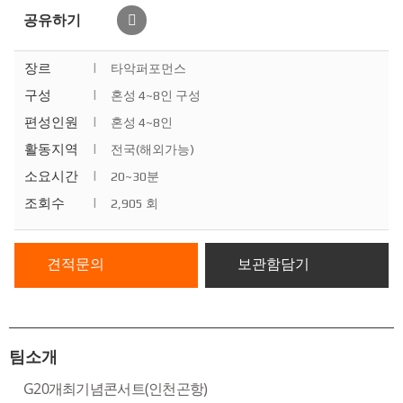
공유하기
장르
|
타악퍼포먼스
구성
|
혼성 4~8인 구성
편성인원
|
혼성 4~8인
활동지역
|
전국(해외가능)
소요시간
|
20~30분
조회수
|
2,905 회
견적문의
보관함담기
팀소개
G20개최기념콘서트(인천곤항)