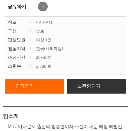
공유하기
장르
|
아나운서
구성
|
솔로
편성인원
|
여성 1인
활동지역
|
전국(해외가능)
소요시간
|
20~30분
조회수
|
2,788 회
견적문의
보관함담기
팀소개
MBC 아나운서 출신의 방송인이자 자신이 세운 책방 책발전