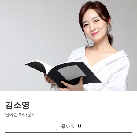
김소영
단아한 아나운서
0
좋아요