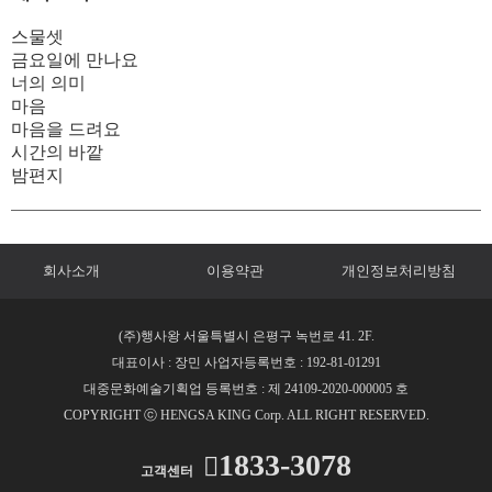
스물셋
금요일에 만나요
너의 의미
마음
마음을 드려요
시간의 바깥
밤편지
회사소개
이용약관
개인정보처리방침
(주)행사왕 서울특별시 은평구 녹번로 41. 2F.
대표이사 : 장민 사업자등록번호 : 192-81-01291
대중문화예술기획업 등록번호 : 제 24109-2020-000005 호
COPYRIGHT ⓒ HENGSA KING Corp. ALL RIGHT RESERVED.
1833-3078
고객센터