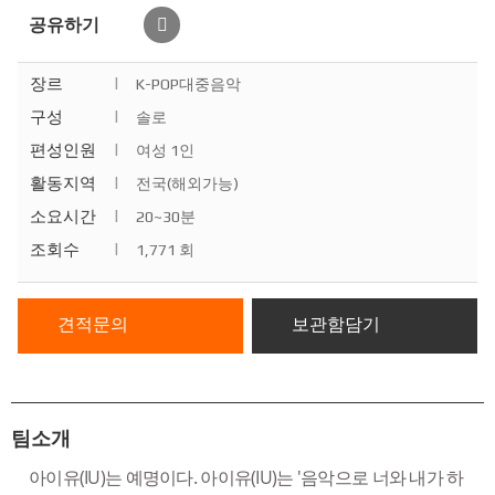
공유하기
장르
|
K-POP대중음악
구성
|
솔로
편성인원
|
여성 1인
활동지역
|
전국(해외가능)
소요시간
|
20~30분
조회수
|
1,771 회
견적문의
보관함담기
팀소개
아이유(IU)는 예명이다. 아이유(IU)는 '음악으로 너와 내가 하