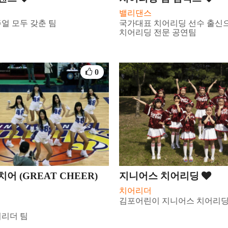
밸리댄스
얼 모두 갖춘 팀
국가대표 치어리딩 선수 출신
치어리딩 전문 공연팀
0
어 (GREAT CHEER)
지니어스 치어리딩
치어리더
김포어린이 지니어스 치어리
어리더 팀