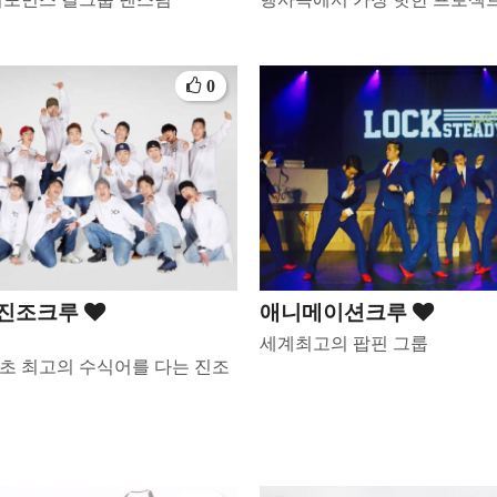
0
진조크루
애니메이션크루
세계최고의 팝핀 그룹
최초 최고의 수식어를 다는 진조