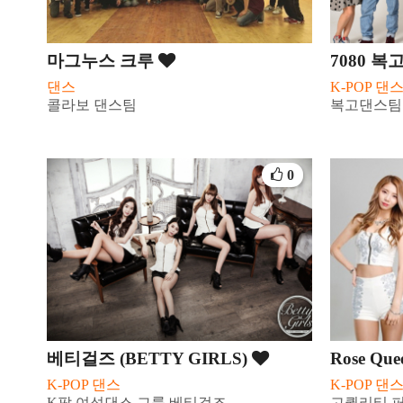
마그누스 크루
7080 
댄스
K-POP 댄
콜라보 댄스팀
복고댄스팀 
0
베티걸즈 (BETTY GIRLS)
Rose Qu
K-POP 댄스
K-POP 댄
K팝 여성댄스 그룹 베티걸즈
고퀄리티 