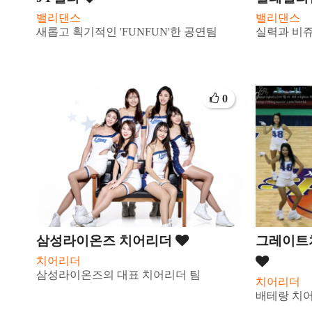
밸리댄스
밸리댄스
새롭고 획기적인 'FUNFUN'한 공연팀
실력과 비쥬
0
삼성라이온즈 치어리더
그레이트치
치어리더
삼성라이온즈의 대표 치어리더 팀
치어리더
배테랑 치