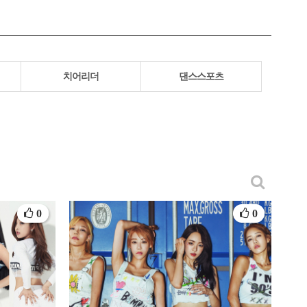
치어리더
댄스스포츠
0
0