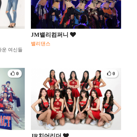
JM밸리컴퍼니
밸리댄스
다운 여신들
0
0
JR치어리더