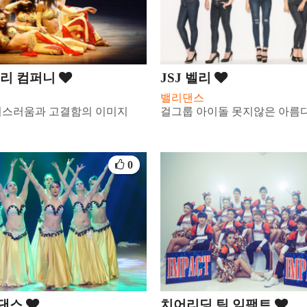
밸리 컴퍼니
JSJ 벨리
밸리댄스
비스러움과 고결함의 이미지
걸그룹 아이돌 못지않은 아름
0
댄스
치어리딩 팀 임팩트