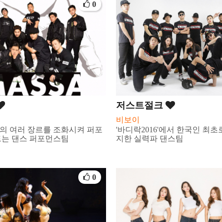
0
저스트절크
비보이
의 여러 장르를 조화시켜 퍼포
'바디락2016'에서 한국인 최초
드는 댄스 퍼포먼스팀
지한 실력파 댄스팀
0