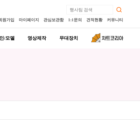
회원가입
마이페이지
관심보관함
1:1문의
견적현황
커뮤니티
인/모델
영상제작
무대장치