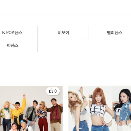
K-POP 댄스
비보이
밸리댄스
백댄스
0