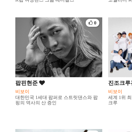
0
팝핀현준
진조크루
비보이
비보이
대한민국 1세대 팝퍼로 스트릿댄스와 팝
세계 1위 
핑의 역사의 산 증인
크루