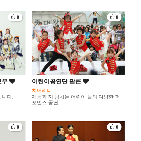
0
0
보우
어린이공연단 팝콘
치어리더
입니다.
재능과 끼 넘치는 어린이 들의 다양한 퍼
포먼스 공연
0
0