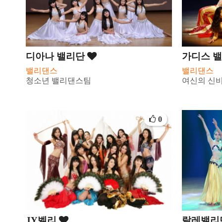
디아나 밸리단
가디스 
밸리댄스
밸리댄스
청소년 밸리댄스팀
여신의 신
0
JY벨리
랄레밸리