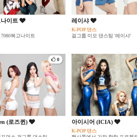
복고나이트
레이샤
스
K-POP 댄스
7080복고나이트
걸그룹 미모 댄스팀 '레이샤'
0
een (로즈퀸)
아이시어 (ICIA)
스
K-POP 댄스
퍼포먼스 걸그룹 댄스팀
행사쪽에서 가장 핫한 프로젝