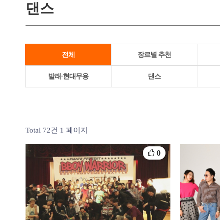
댄스
전체
장르별 추천
발래·현대무용
댄스
Total 72건
1 페이지
0