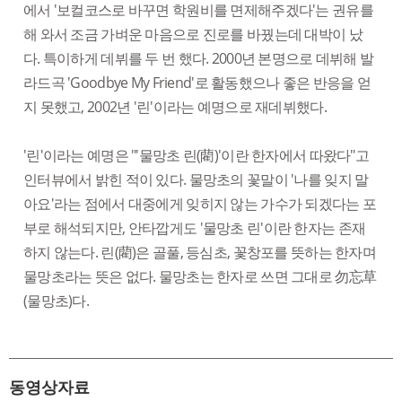
에서 '보컬코스로 바꾸면 학원비를 면제해주겠다'는 권유를
해 와서 조금 가벼운 마음으로 진로를 바꿨는데 대박이 났
다. 특이하게 데뷔를 두 번 했다. 2000년 본명으로 데뷔해 발
라드곡 'Goodbye My Friend'로 활동했으나 좋은 반응을 얻
지 못했고, 2002년 '린'이라는 예명으로 재데뷔했다.
'린'이라는 예명은 "'물망초 린(藺)'이란 한자에서 따왔다"고
인터뷰에서 밝힌 적이 있다. 물망초의 꽃말이 '나를 잊지 말
아요'라는 점에서 대중에게 잊히지 않는 가수가 되겠다는 포
부로 해석되지만, 안타깝게도 '물망초 린'이란 한자는 존재
하지 않는다. 린(藺)은 골풀, 등심초, 꽃창포를 뜻하는 한자며
물망초라는 뜻은 없다. 물망초는 한자로 쓰면 그대로 勿忘草
(물망초)다.
동영상자료