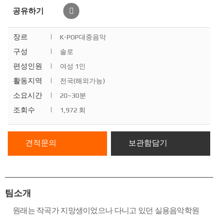
공유하기
장르
|
K-POP대중음악
구성
|
솔로
편성인원
|
여성 1인
활동지역
|
전국(해외가능)
소요시간
|
20~30분
조회수
|
1,972 회
견적문의
보관함담기
팀소개
원래는 작곡가 지망생이었으나 다니고 있던 실용음악학원