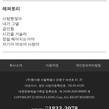
레퍼토리
사랑했잖아
내가 그댈
곰인형
시간을 거슬러
정말 헤어지는거야
자기야 여보야 사랑아
회사소개
이용약관
개인정보처리방침
(주)행사왕 서울특별시 은평구 녹번로 41. 2F.
대표이사 : 장민 사업자등록번호 : 192-81-01291
대중문화예술기획업 등록번호 : 제 24109-2020-000005 호
COPYRIGHT ⓒ HENGSA KING Corp. ALL RIGHT RESERVED.
1833-3078