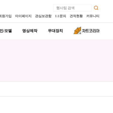
회원가입
마이페이지
관심보관함
1:1문의
견적현황
커뮤니티
인/모델
영상제작
무대장치