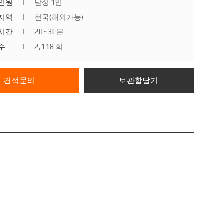
인원
|
남성 1인
지역
|
전국(해외가능)
시간
|
20~30분
수
|
2,118 회
견적문의
보관함담기