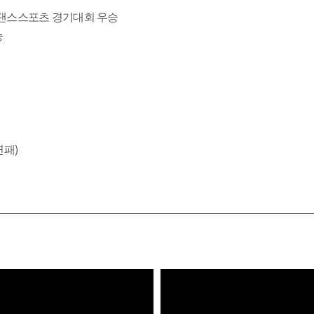
휠체어댄스스포츠 경기대회 우승
승
연패)