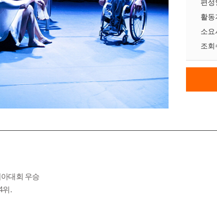
편성
활동
소요
조회
아시아대회 우승
4위.