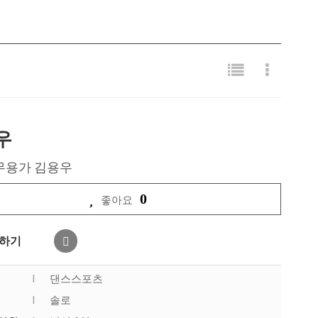
우
무용가 김용우
0
좋아요
하기
|
댄스스포츠
|
솔로