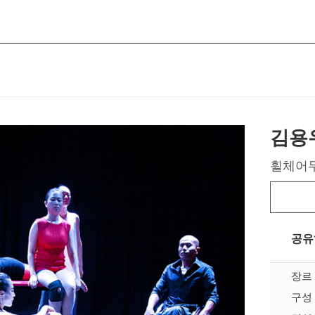
김용
휠체어
공유
장르
구성