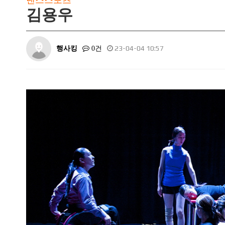
댄스스포츠
김용우
행사킹
23-04-04 10:57
0건