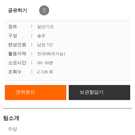
공유하기
장르
|
일반가요
구성
|
솔로
편성인원
|
남성 1인
활동지역
|
전국(해외가능)
소요시간
|
20~30분
조회수
|
2,726 회
견적문의
보관함담기
팀소개
수상