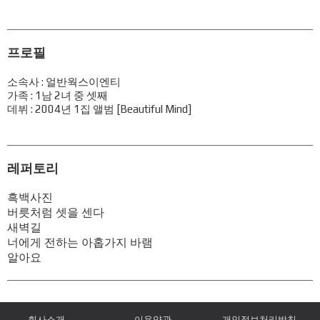
프로필
소속사 : 얼반웍스이엔티
가족 : 1남 2녀 중 셋째
데뷔 : 2004년 1집 앨범 [Beautiful Mind]
레퍼토리
흑백사진
버릇처럼 셋을 센다
새벽길
너에게 전하는 아홉가지 바램
알아요
회사소개
이용약관
개인정보처리방침