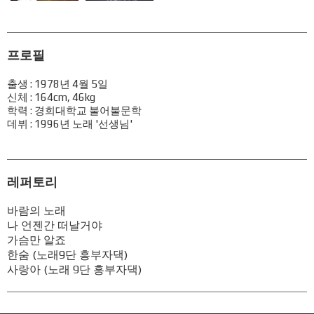
프로필
출생 : 1978년 4월 5일
신체 : 164cm, 46kg
학력 : 경희대학교 불어불문학
데뷔 : 1996년 노래 '선생님'
레퍼토리
바람의 노래
나 언젠간 떠날거야
가슴만 알죠
한숨 (노래9단 흥부자댁)
사랑아 (노래 9단 흥부자댁)