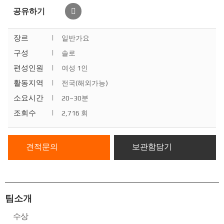
공유하기
장르
|
일반가요
구성
|
솔로
편성인원
|
여성 1인
활동지역
|
전국(해외가능)
소요시간
|
20~30분
조회수
|
2,716 회
견적문의
보관함담기
팀소개
수상