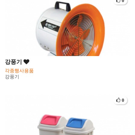
0
강풍기
각종행사용품
강풍기
0