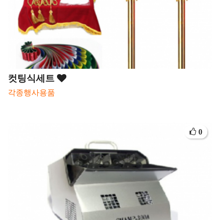
컷팅식세트
각종행사용품
0