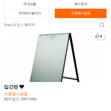
무대연출
특수효과
천막테이블의자
각종행사용품
Total 21건
1 페이지
0
입간판
각종행사용품
에이보드 900*1800