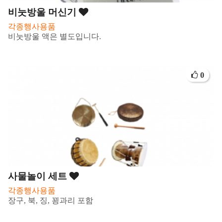
비눗방울 머신기
각종행사용품
비눗방울 액은 별도입니다.
0
사물놀이 세트
각종행사용품
장구, 북, 징, 꾕과리 포함