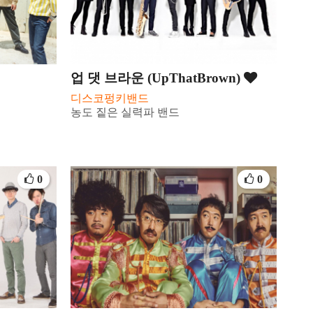
업 댓 브라운 (UpThatBrown)
디스코펑키밴드
농도 짙은 실력파 밴드
0
0