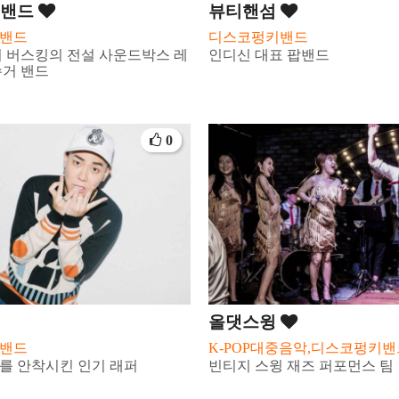
 밴드
뷰티핸섬
밴드
디스코펑키밴드
 버스킹의 전설 사운드박스 레
인디신 대표 팝밴드
수거 밴드
0
올댓스윙
밴드
K-POP대중음악,디스코펑키
를 안착시킨 인기 래퍼
빈티지 스윙 재즈 퍼포먼스 팀