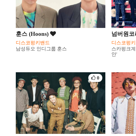
훈스 (Hoons)
넘버원코리안
디스코펑키밴드
디스코펑키
남성듀오 인디그룹 훈스
스카펑크계
안'
0