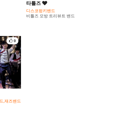
타틀즈
디스코펑키밴드
비틀즈 모방 트리뷰트 밴드
0
밴드,재즈밴드