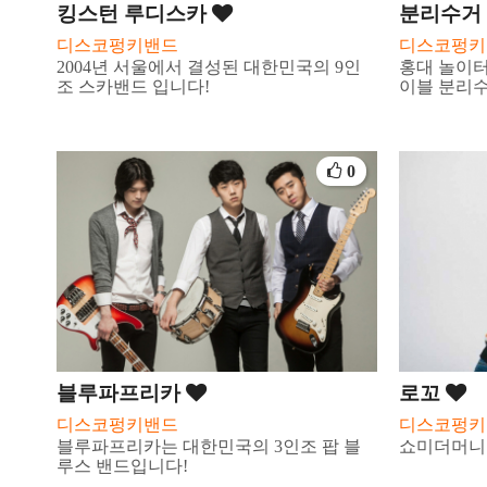
킹스턴 루디스카
분리수거
디스코펑키밴드
디스코펑키
2004년 서울에서 결성된 대한민국의 9인
홍대 놀이터
조 스카밴드 입니다!
이블 분리
0
블루파프리카
로꼬
디스코펑키밴드
디스코펑키
블루파프리카는 대한민국의 3인조 팝 블
쇼미더머니
루스 밴드입니다!