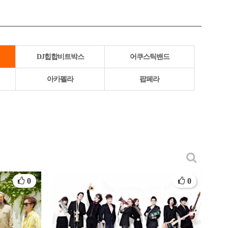
DJ힙합비트박스
어쿠스틱밴드
아카펠라
팝페라
0
0