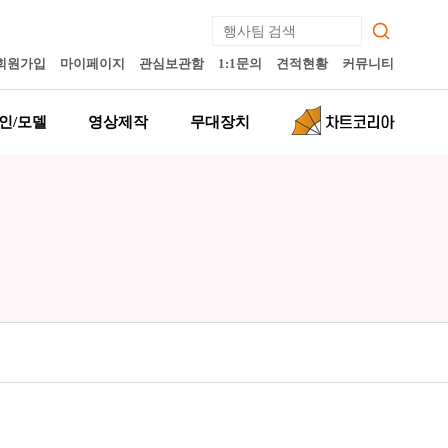
회원가입
마이페이지
관심보관함
1:1문의
견적현황
커뮤니티
인/모델
영상제작
무대장치