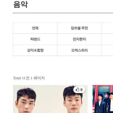
음악
전체
장르별 추천
락밴드
전자현악
성악＆합창
오케스트라
Total 11건
1 페이지
0