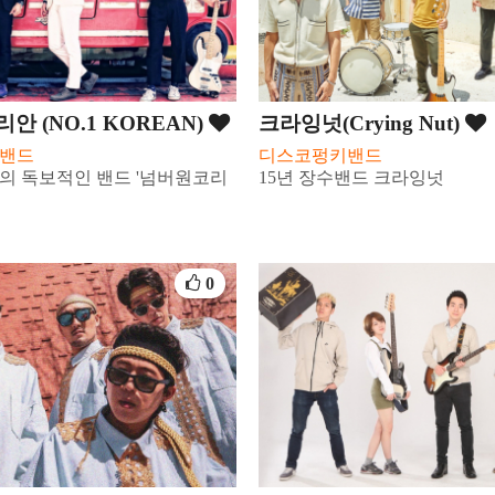
 (NO.1 KOREAN)
크라잉넛(Crying Nut)
밴드
디스코펑키밴드
의 독보적인 밴드 '넘버원코리
15년 장수밴드 크라잉넛
0