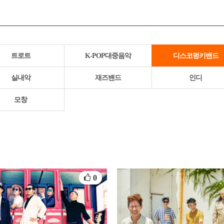
트로트
K-POP대중음악
디스코펑키밴드
실내악
재즈밴드
인디
모창
0