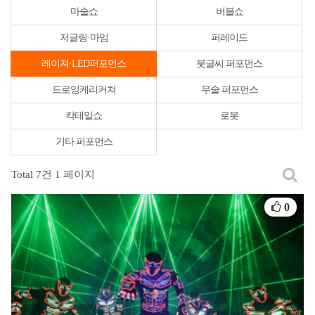
마술쇼
버블쇼
저글링·마임
퍼레이드
레이져·LED퍼포먼스
붓글씨 퍼포먼스
드로잉케리커쳐
무술 퍼포먼스
칵테일쇼
로봇
기타 퍼포먼스
Total 7건
1 페이지
0