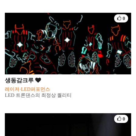
0
생동감크루
레이져·LED퍼포먼스
LED 트론댄스의 최정상 퀄리티
0