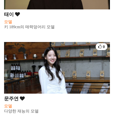
태이
모델
키 189cm의 매력덩어리 모델
0
문주연
모델
다양한 재능의 모델