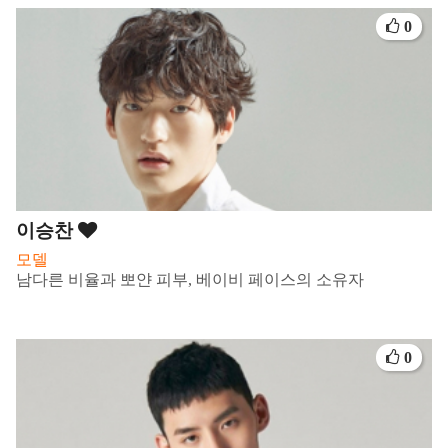
0
이승찬
모델
남다른 비율과 뽀얀 피부, 베이비 페이스의 소유자
0