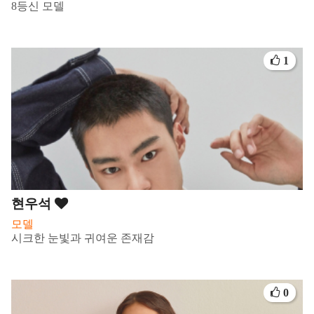
8등신 모델
1
현우석
모델
시크한 눈빛과 귀여운 존재감
0