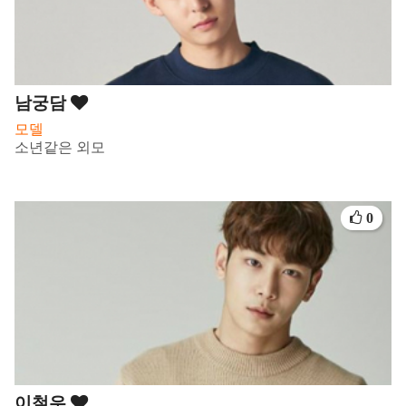
남궁담
모델
소년같은 외모
0
이철우