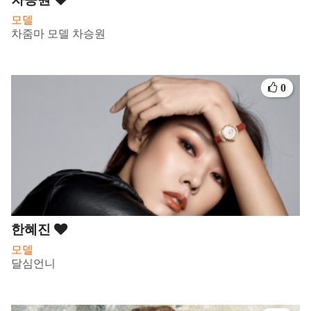
모델
차줌마 모델 차승원
0
한혜진
모델
달심언니