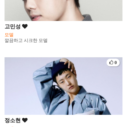
고민성
모델
깔끔하고 시크한 모델
0
정소현