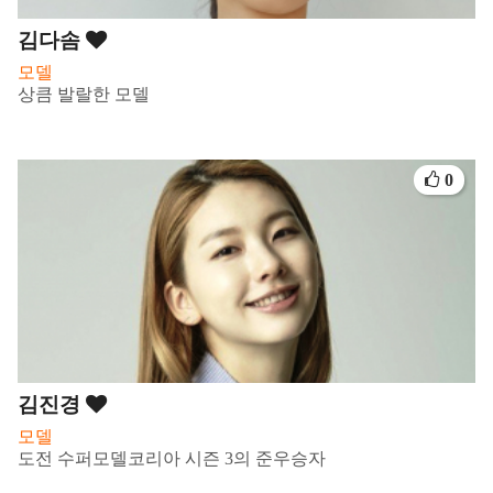
김다솜
모델
상큼 발랄한 모델
0
김진경
모델
도전 수퍼모델코리아 시즌 3의 준우승자