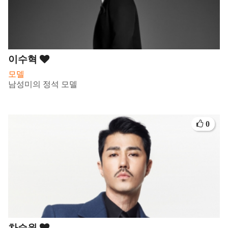
이수혁
모델
남성미의 정석 모델
0
차승원