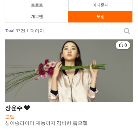
트로트
아나운서
개그맨
모델
Total 33건
1 페이지
0
장윤주
모델
싱어송라이터 재능까지 겸비한 톱모델