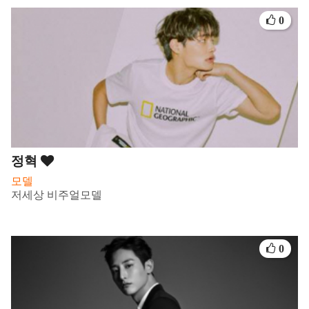
0
정혁
모델
저세상 비주얼모델
0