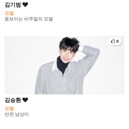
김기범
모델
돋보이는 비주얼의 모델
0
김승환
모델
반전 남성미