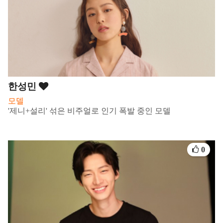
한성민
모델
'제니+설리' 섞은 비주얼로 인기 폭발 중인 모델
0