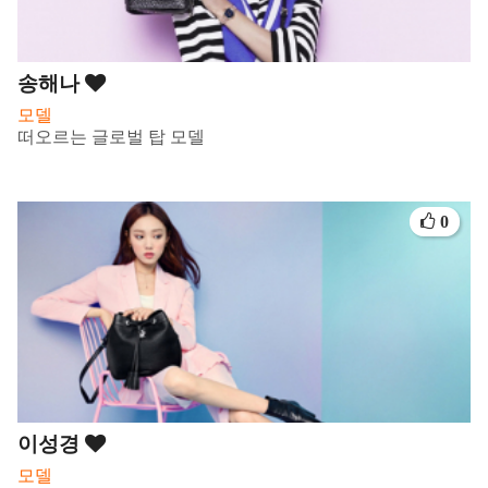
송해나
모델
떠오르는 글로벌 탑 모델
0
이성경
모델