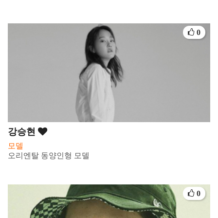
0
강승현
모델
오리엔탈 동양인형 모델
0