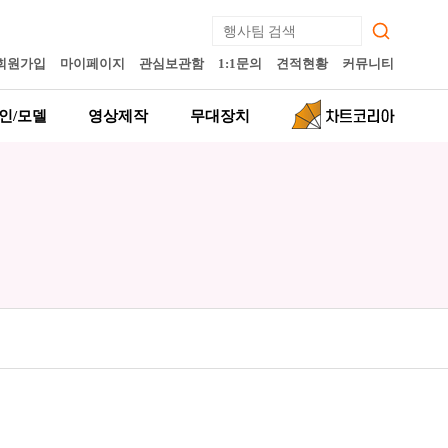
회원가입
마이페이지
관심보관함
1:1문의
견적현황
커뮤니티
인/모델
영상제작
무대장치